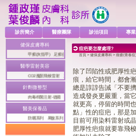
診所簡介
醫療團隊
診治項目
專業
健保皮膚專科
痘疤要怎麼處理?
甲癬(灰指甲)
足癬(香港腳)
冬季濕疹(乾燥性濕疹)
病毒疣
首頁
>
健保皮膚專科
>
痤瘡(青春痘
醫學雷射美容
除了凹陷性或肥厚性
CO2魔顏飛梭雷射
麗芙音波(Liftsonic)
十倍電波
八倍淨膚
痕，給它時間，都會
總是諄諄告誡「不要
針劑微整型
造成發炎更嚴重，當
肉毒桿菌注射-德國
肉毒桿菌注射-德國
玻尿酸局部注射
玻
就更高，停留的時間
醫美保養品
點」性的痘疤，那是
防曬系列
果酸系列
美白系列
面膜系列
雷射術後保養
異
目前可用染料雷射或
肥厚性疤痕就要靠飛